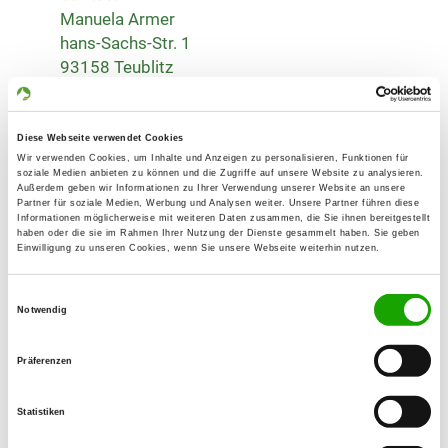
Manuela Armer
hans-Sachs-Str. 1
93158 Teublitz
Training ground:
Kronbertsanger 6
Diese Webseite verwendet Cookies
93158 Teublitz-Saltendorf
Wir verwenden Cookies, um Inhalte und Anzeigen zu personalisieren, Funktionen für
soziale Medien anbieten zu können und die Zugriffe auf unsere Website zu analysieren.
Handy:
Außerdem geben wir Informationen zu Ihrer Verwendung unserer Website an unsere
Partner für soziale Medien, Werbung und Analysen weiter. Unsere Partner führen diese
0163 6304990
Informationen möglicherweise mit weiteren Daten zusammen, die Sie ihnen bereitgestellt
haben oder die sie im Rahmen Ihrer Nutzung der Dienste gesammelt haben. Sie geben
E-Mail:
Einwilligung zu unseren Cookies, wenn Sie unsere Webseite weiterhin nutzen.
armermanuela@gmail.com
Einwilligungsauswahl
Notwendig
Homepage:
schaeferhundeverein-saltendorf-an-der-
Präferenzen
naab.de
Offer:
Statistiken
Welpenspielstunde, Junghundgruppe,