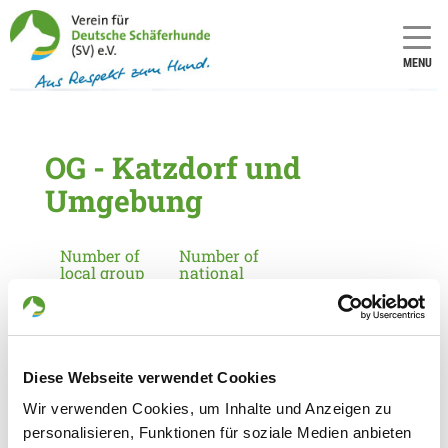
MENU
OG - Katzdorf und
Umgebung
Number of
Number of
local group
national
(only for
group (only
applicants
for
in
applicants
Germany):
in
Germany):
1642
Diese Webseite verwendet Cookies
14
Wir verwenden Cookies, um Inhalte und Anzeigen zu
personalisieren, Funktionen für soziale Medien anbieten
Information about the local group