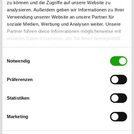
zu können und die Zugriffe auf unsere Website zu
Contact:
analysieren. Außerdem geben wir Informationen zu Ihrer
Lukas Rosner
Verwendung unserer Website an unsere Partner für
Dr.-Friedrich-Flick-Str. 16
soziale Medien, Werbung und Analysen weiter. Unsere
93158 Teublitz
Partner führen diese Informationen möglicherweise mit
weiteren Daten zusammen, die Sie ihnen bereitgestellt
Training ground:
haben oder die sie im Rahmen Ihrer Nutzung der Dienste
Am Neuweiher 1
gesammelt haben. Sie geben Einwilligung zu unseren
Einwilligungsauswahl
93158 Teublitz
Cookies, wenn Sie unsere Webseite weiterhin nutzen.
Notwendig
Handy:
0151 40083860
Präferenzen
E-Mail:
lukasrosner19@gmail.com
Statistiken
Offer:
Erziehungskurse, Faehrte, Unterordnung,
Marketing
Schutzdienst