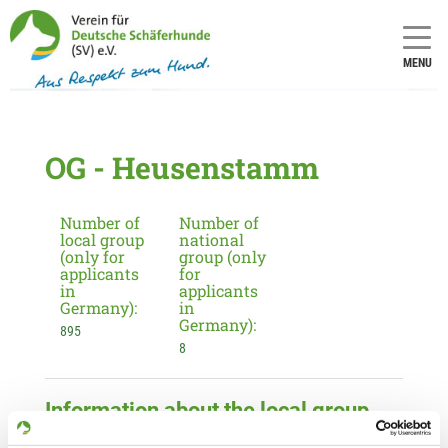
MENU
OG - Heusenstamm
Number of
Number of
local group
national
(only for
group (only
applicants
for
in
applicants
Germany):
in
Germany):
895
8
Information about the local group
Contact: