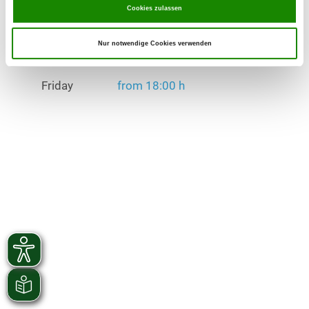
Friday
from 18:00 h
Cookies zulassen
Exercise times in winter:
Nur notwendige Cookies verwenden
Tuesday
from 18:00 h
Friday
from 18:00 h