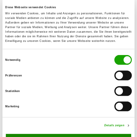
Sabine Schickling
Diese Webseite verwendet Cookies
Kirchstr. 45
Wir verwenden Cookies, um Inhalte und Anzeigen zu personalisieren, Funktionen für
soziale Medien anbieten zu können und die Zugriffe auf unsere Website zu analysieren.
63150 Heusenstamm
Außerdem geben wir Informationen zu Ihrer Verwendung unserer Website an unsere
Partner für soziale Medien, Werbung und Analysen weiter. Unsere Partner führen diese
Training ground:
Informationen möglicherweise mit weiteren Daten zusammen, die Sie ihnen bereitgestellt
haben oder die sie im Rahmen Ihrer Nutzung der Dienste gesammelt haben. Sie geben
Schloßstr. 57
Einwilligung zu unseren Cookies, wenn Sie unsere Webseite weiterhin nutzen.
63150 Heusenstamm
Handy:
Einwilligungsauswahl
Notwendig
0176 61905038
E-Mail:
Präferenzen
sabine-schickling@web.de
Statistiken
Offer:
Schutzdienst
Marketing
Exercise times in summer:
Details zeigen
Tuesday
from 18:00 h