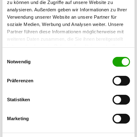
zu können und die Zugriffe auf unsere Website zu
Timo Fichtl
analysieren. Außerdem geben wir Informationen zu Ihrer
Moselstr. 2B
Verwendung unserer Website an unsere Partner für
63452 Hanau
soziale Medien, Werbung und Analysen weiter. Unsere
Training ground:
Partner führen diese Informationen möglicherweise mit
An der Klingenstr.
weiteren Daten zusammen, die Sie ihnen bereitgestellt
63075 Offenbach Waldheim
haben oder die sie im Rahmen Ihrer Nutzung der Dienste
gesammelt haben. Sie geben Einwilligung zu unseren
Handy:
Einwilligungsauswahl
Cookies, wenn Sie unsere Webseite weiterhin nutzen.
Notwendig
0176 22020852
E-Mail:
Präferenzen
t.fichtl@fichtl-haustechnik.de
Homepage:
Statistiken
www.sv-og-offenbach.de
Offer:
Marketing
Faehrte, Schutzdienst