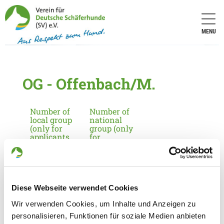
MENU
OG - Offenbach/M.
Number of
Number of
local group
national
(only for
group (only
applicants
for
in
applicants
Germany):
in
Germany):
941
8
Diese Webseite verwendet Cookies
Information about the local group
Wir verwenden Cookies, um Inhalte und Anzeigen zu
personalisieren, Funktionen für soziale Medien anbieten
Contact: