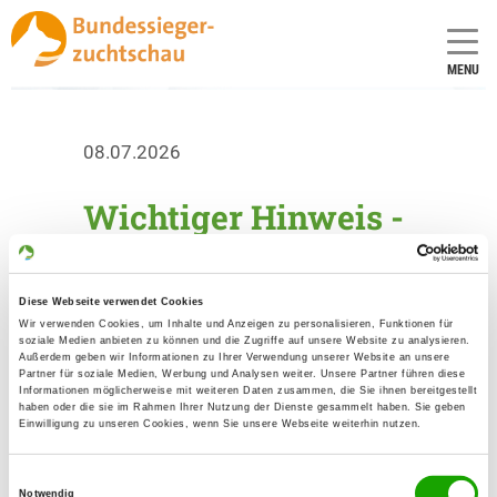
MENU
08.07.2026
Wichtiger Hinweis -
Dopingkontrollen
Sehr geehrte Teilnehmerinnen und
Diese Webseite verwendet Cookies
Wir verwenden Cookies, um Inhalte und Anzeigen zu personalisieren, Funktionen für
Teilnehmer der
soziale Medien anbieten zu können und die Zugriffe auf unsere Website zu analysieren.
Bundessiegerzuchtschau /
Außerdem geben wir Informationen zu Ihrer Verwendung unserer Website an unsere
Partner für soziale Medien, Werbung und Analysen weiter. Unsere Partner führen diese
Weltchampionat 2026
Informationen möglicherweise mit weiteren Daten zusammen, die Sie ihnen bereitgestellt
haben oder die sie im Rahmen Ihrer Nutzung der Dienste gesammelt haben. Sie geben
Da auch in diesem Jahr wieder
Einwilligung zu unseren Cookies, wenn Sie unsere Webseite weiterhin nutzen.
Dopingkontrollen durchgeführt werden,
denken Sie bitte daran, für sich und
Einwilligungsauswahl
Notwendig