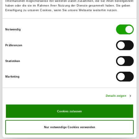
41069 Mönchengladbach
Informationen möglicherweise mit weiteren Daten zusammen, die Sie ihnen bereitgestellt
haben oder die sie im Rahmen Ihrer Nutzung der Dienste gesammelt haben. Sie geben
Telefon:
Einwilligung zu unseren Cookies, wenn Sie unsere Webseite weiterhin nutzen.
02161 542798
Einwilligungsauswahl
Notwendig
E-Mail:
fettenha@aol.com
Präferenzen
Übungszeiten im Sommer:
Statistiken
Montag
18:00 h - 22:00 h
Marketing
Mittwoch
18:00 h - 22:00 h
Übungszeiten im Winter:
Details zeigen
Montag
18:00 h - 22:00 h
Cookies zulassen
Mittwoch
18:00 h - 22:00 h
Nur notwendige Cookies verwenden