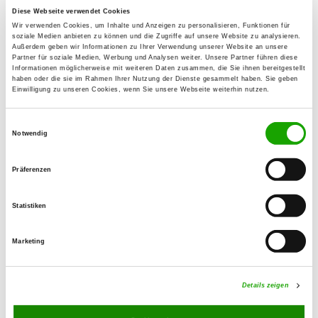
38448 Wolfsburg
Diese Webseite verwendet Cookies
Wir verwenden Cookies, um Inhalte und Anzeigen zu personalisieren, Funktionen für
Übungsplatz:
soziale Medien anbieten zu können und die Zugriffe auf unsere Website zu analysieren.
Dieselstr. 48
Außerdem geben wir Informationen zu Ihrer Verwendung unserer Website an unsere
Partner für soziale Medien, Werbung und Analysen weiter. Unsere Partner führen diese
38446 Wolfsburg
Informationen möglicherweise mit weiteren Daten zusammen, die Sie ihnen bereitgestellt
haben oder die sie im Rahmen Ihrer Nutzung der Dienste gesammelt haben. Sie geben
E-Mail:
Einwilligung zu unseren Cookies, wenn Sie unsere Webseite weiterhin nutzen.
dshund@hotmail.de
Einwilligungsauswahl
Angebot:
Notwendig
Faehrte, Unterordnung, Schutzdienst,
Ringtraining
Präferenzen
Übungszeiten im Sommer:
Statistiken
Dienstag
from 16:00 h
Marketing
Donnerstag
from 16:00 h
Samstag
from 16:00 h
Details zeigen
Übungszeiten im Winter: