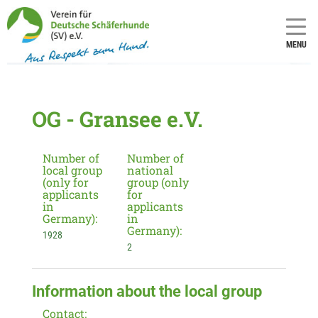
MENU
OG - Gransee e.V.
Number of
Number of
local group
national
(only for
group (only
applicants
for
in
applicants
Germany):
in
Germany):
1928
2
Information about the local group
Contact: