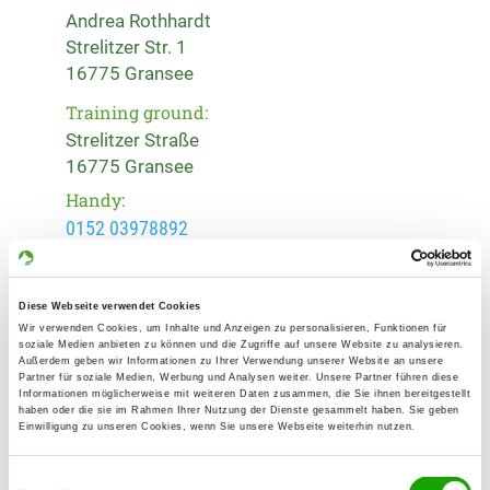
Andrea Rothhardt
Strelitzer Str. 1
16775 Gransee
Training ground:
Strelitzer Straße
16775 Gransee
Handy:
0152 03978892
E-Mail:
gitti230367@hotmail.de
Diese Webseite verwendet Cookies
Wir verwenden Cookies, um Inhalte und Anzeigen zu personalisieren, Funktionen für
Offer:
soziale Medien anbieten zu können und die Zugriffe auf unsere Website zu analysieren.
Außerdem geben wir Informationen zu Ihrer Verwendung unserer Website an unsere
Welpenspielstunde, Junghundgruppe,
Partner für soziale Medien, Werbung und Analysen weiter. Unsere Partner führen diese
Informationen möglicherweise mit weiteren Daten zusammen, die Sie ihnen bereitgestellt
Erziehungskurse, Faehrte, Ringtraining,
haben oder die sie im Rahmen Ihrer Nutzung der Dienste gesammelt haben. Sie geben
Ausbildung in spielerischer Form mit
Einwilligung zu unseren Cookies, wenn Sie unsere Webseite weiterhin nutzen.
eingebauten Agility Elementen
Einwilligungsauswahl