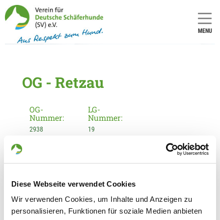
MENU
OG - Retzau
OG-
LG-
Nummer:
Nummer:
2938
19
Informationen zur Ortsgruppe
Retzau
Diese Webseite verwendet Cookies
Kontakt:
Katharina Schmidt
Wir verwenden Cookies, um Inhalte und Anzeigen zu
Hauptstr. 13
personalisieren, Funktionen für soziale Medien anbieten