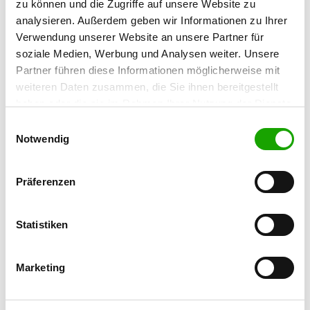
06772 Gräfenhainichen
zu können und die Zugriffe auf unsere Website zu
analysieren. Außerdem geben wir Informationen zu Ihrer
Übungsplatz:
Verwendung unserer Website an unsere Partner für
Fürst-Franz-Str. 48
soziale Medien, Werbung und Analysen weiter. Unsere
06779 Retzau
Partner führen diese Informationen möglicherweise mit
Handy:
weiteren Daten zusammen, die Sie ihnen bereitgestellt
0151 15723343
haben oder die sie im Rahmen Ihrer Nutzung der Dienste
gesammelt haben. Sie geben Einwilligung zu unseren
Einwilligungsauswahl
E-Mail:
Cookies, wenn Sie unsere Webseite weiterhin nutzen.
Notwendig
kathi1985@icloud.com
Angebot:
Präferenzen
Welpenspielstunde, Faehrte, Unterordnung,
Schutzdienst
Statistiken
Übungszeiten im Sommer:
Montag
16:00 h - 21:00 h
Marketing
Mittwoch
16:00 h - 21:00 h