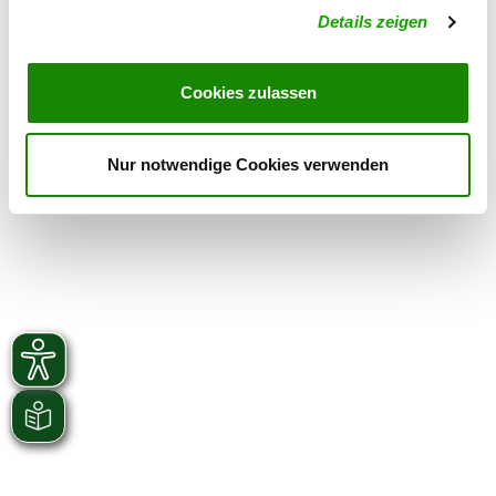
Übungszeiten im Winter:
Details zeigen
Montag
14:00 h - 18:00 h
Cookies zulassen
Mittwoch
14:00 h - 18:00 h
Nur notwendige Cookies verwenden