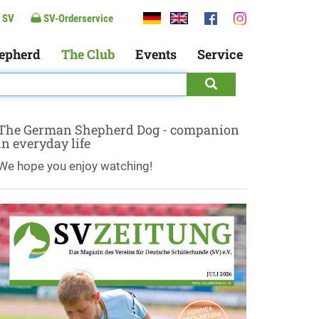
 SV
SV-Orderservice
epherd
The Club
Events
Service
The German Shepherd Dog - companion
in everyday life
We hope you enjoy watching!