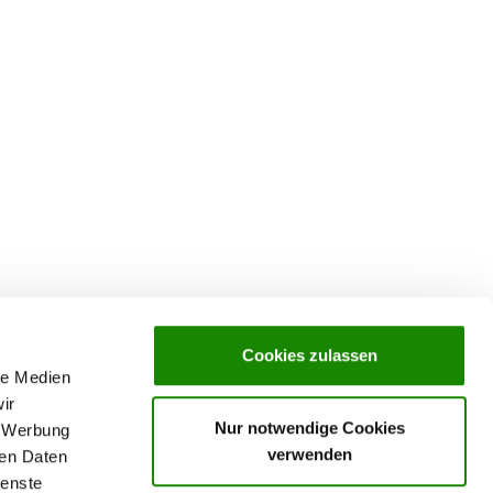
Cookies zulassen
le Medien
ir
Nur notwendige Cookies
, Werbung
verwenden
ren Daten
ienste