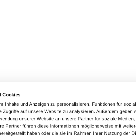
t Cookies
 Inhalte und Anzeigen zu personalisieren, Funktionen für sozia
e Zugriffe auf unsere Website zu analysieren. Außerdem geben w
rwendung unserer Website an unsere Partner für soziale Medien
Events
Service
re Partner führen diese Informationen möglicherweise mit weite
Association's main events
Become a member
ereitgestellt haben oder die sie im Rahmen Ihrer Nutzung der D
Supra-regional events VDH/FCI
Paymentsystem