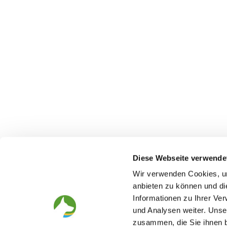
Diese Webseite verwende
Wir verwenden Cookies, um
anbieten zu können und di
Informationen zu Ihrer Ve
The German Shepherd
The Club
und Analysen weiter. Unse
Everything about the breed
Structur
zusammen, die Sie ihnen b
Breeding and upbringing
SV magazine