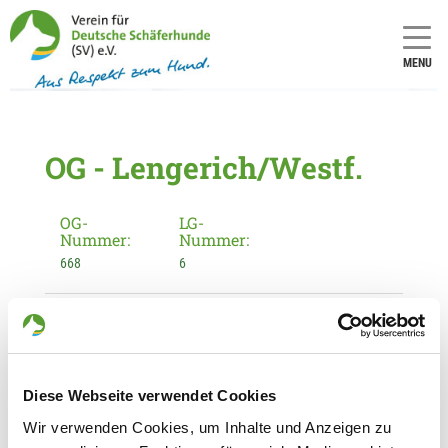
MENU
OG - Lengerich/Westf.
OG-
LG-
Nummer:
Nummer:
668
6
Informationen zur Ortsgruppe
Lengerich/Westf.
Kontakt:
Diese Webseite verwendet Cookies
Holger Henning
Wir verwenden Cookies, um Inhalte und Anzeigen zu
Leedenerstr. 32