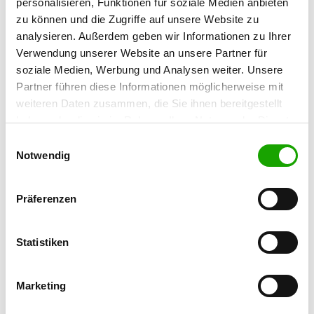
personalisieren, Funktionen für soziale Medien anbieten
49545 Tecklenburg
zu können und die Zugriffe auf unsere Website zu
Übungsplatz:
analysieren. Außerdem geben wir Informationen zu Ihrer
Osnabrücker Str.
Verwendung unserer Website an unsere Partner für
49525 Lengerich
soziale Medien, Werbung und Analysen weiter. Unsere
Handy:
Partner führen diese Informationen möglicherweise mit
01525 8439961
weiteren Daten zusammen, die Sie ihnen bereitgestellt
haben oder die sie im Rahmen Ihrer Nutzung der Dienste
E-Mail:
gesammelt haben. Sie geben Einwilligung zu unseren
Einwilligungsauswahl
info@sv-og-lengerich.de
Cookies, wenn Sie unsere Webseite weiterhin nutzen.
Notwendig
Homepage:
sv-og-lengerich.de
Präferenzen
Angebot:
Statistiken
Unterordnung
Übungszeiten im Sommer:
Marketing
Donnerstag
17:30 h - 19:00 h