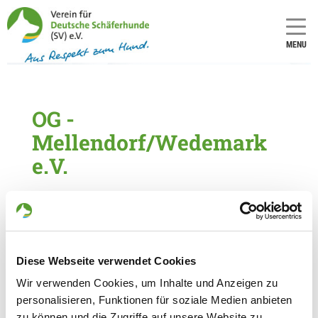
MENU
OG -
Mellendorf/Wedemark
e.V.
OG-
LG-
Nummer:
Nummer:
191
3
Diese Webseite verwendet Cookies
Informationen zur Ortsgruppe
Wir verwenden Cookies, um Inhalte und Anzeigen zu
Mellendorf/Wedemark e.V.
personalisieren, Funktionen für soziale Medien anbieten
Kontakt:
zu können und die Zugriffe auf unsere Website zu