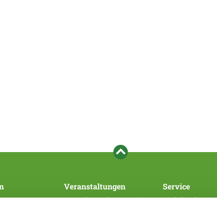
n
Veranstaltungen
Service
Veranstaltungen des Hauptvereins
Mitglied werden
SV/WUSV
Bezahlsystem