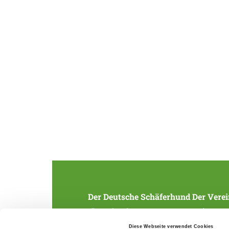
Der Deutsche Schäferhund
Der Verei
Alles rund um die Rasse
Struktur
Zucht und Aufzucht
SV-Zeitung
Diese Webseite verwendet Cookies