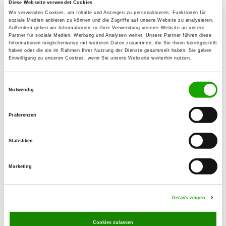
06772 Gräfenhainichen
Diese Webseite verwendet Cookies
Wir verwenden Cookies, um Inhalte und Anzeigen zu personalisieren, Funktionen für
Übungsplatz:
soziale Medien anbieten zu können und die Zugriffe auf unsere Website zu analysieren.
Außerdem geben wir Informationen zu Ihrer Verwendung unserer Website an unsere
Fürst-Franz-Str. 48
Partner für soziale Medien, Werbung und Analysen weiter. Unsere Partner führen diese
Informationen möglicherweise mit weiteren Daten zusammen, die Sie ihnen bereitgestellt
06779 Retzau
haben oder die sie im Rahmen Ihrer Nutzung der Dienste gesammelt haben. Sie geben
Einwilligung zu unseren Cookies, wenn Sie unsere Webseite weiterhin nutzen.
Handy:
0151 15723343
Einwilligungsauswahl
Notwendig
E-Mail:
kathi1985@icloud.com
Präferenzen
Angebot:
Welpenspielstunde, Faehrte, Unterordnung,
Statistiken
Schutzdienst
Marketing
Übungszeiten im Sommer:
Montag
16:00 h - 21:00 h
Details zeigen
Mittwoch
16:00 h - 21:00 h
Cookies zulassen