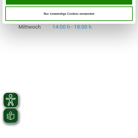
Übungszeiten im Winter:
Montag
14:00 h - 18:00 h
Nur notwendige Cookies verwenden
Mittwoch
14:00 h - 18:00 h