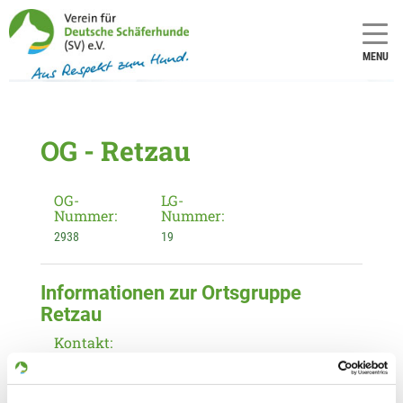
MENU
OG - Retzau
OG-
LG-
Nummer:
Nummer:
2938
19
Informationen zur Ortsgruppe
Retzau
Kontakt:
Katharina Schmidt
Hauptstr. 13