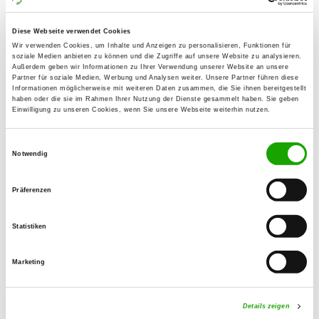
Details
73230 Kirchheim/Teck
Diese Webseite verwendet Cookies
Wir verwenden Cookies, um Inhalte und Anzeigen zu personalisieren, Funktionen für
OG - Köngen u. Umgeb. e.V.
soziale Medien anbieten zu können und die Zugriffe auf unsere Website zu analysieren.
Außerdem geben wir Informationen zu Ihrer Verwendung unserer Website an unsere
Denkendorfer Str. 119
Partner für soziale Medien, Werbung und Analysen weiter. Unsere Partner führen diese
Details
Informationen möglicherweise mit weiteren Daten zusammen, die Sie ihnen bereitgestellt
73257 Köngen
haben oder die sie im Rahmen Ihrer Nutzung der Dienste gesammelt haben. Sie geben
Einwilligung zu unseren Cookies, wenn Sie unsere Webseite weiterhin nutzen.
OG - Ludwigsburg-Oßweil
Einwilligungsauswahl
Schmidener Str. 1
Notwendig
Details
71640 Ludwigsburg
Präferenzen
OG - Mainhardter Wald e.V.
Statistiken
In der Halde
Details
71543 Wüstenrot - Finsterrot
Marketing
OG - Plochingen e.V.
Details zeigen
Am Bruckenbach 10