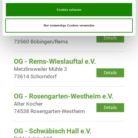
Details
73207 Plochingen
Cookies zulassen
OG - Böbingen/Rems e.V.
Nur notwendige Cookies verwenden
Im Fellbach
Details
73560 Böbingen/Rems
OG - Rems-Wieslauftal e.V.
Metzlinsweiler Mühle 3
Details
73614 Schorndorf
OG - Rosengarten-Westheim e.V.
Alter Kocher
Details
74538 Rosengarten-Westheim
OG - Schwäbisch Hall e.V.