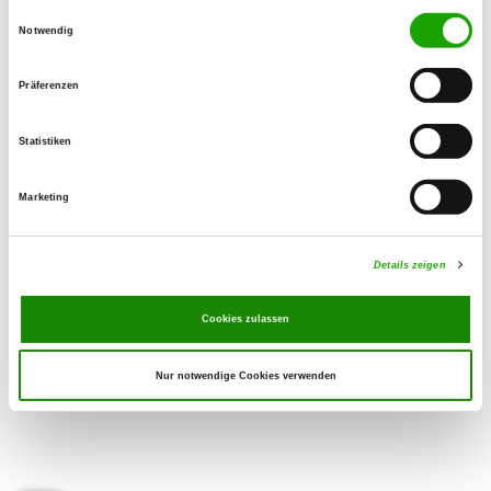
73095 Albershausen
Einwilligungsauswahl
Notwendig
Übungsplatz:
Hattenhofer Str. 6
Präferenzen
73095 Albershausen
Numero di telefono:
Statistiken
07161 934049
Marketing
E-Mail:
HeinzSeitz100@gmail.com
Details zeigen
Cookies zulassen
Nur notwendige Cookies verwenden