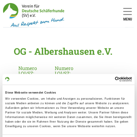
MENU
OG - Albershausen e.V.
Numero
Numero
LOI/SZ:
LOI/SZ:
1443
13
Diese Webseite verwendet Cookies
Informationen zur Ortsgruppe
Wir verwenden Cookies, um Inhalte und Anzeigen zu personalisieren, Funktionen für
soziale Medien anbieten zu können und die Zugriffe auf unsere Website zu analysieren.
Albershausen e.V.
Außerdem geben wir Informationen zu Ihrer Verwendung unserer Website an unsere
Partner für soziale Medien, Werbung und Analysen weiter. Unsere Partner führen diese
Kontakt:
Informationen möglicherweise mit weiteren Daten zusammen, die Sie ihnen bereitgestellt
haben oder die sie im Rahmen Ihrer Nutzung der Dienste gesammelt haben. Sie geben
Heinz jun. Seitz
Einwilligung zu unseren Cookies, wenn Sie unsere Webseite weiterhin nutzen.
Breitensteinstr. 1