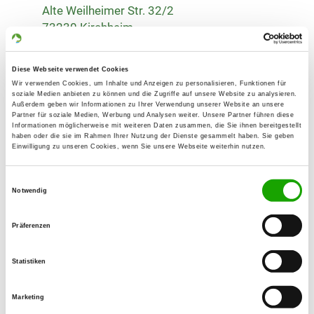
Alte Weilheimer Str. 32/2
73230 Kirchheim
Übungsplatz:
Naberner Str.
Diese Webseite verwendet Cookies
73230 Kirchheim/Teck
Wir verwenden Cookies, um Inhalte und Anzeigen zu personalisieren, Funktionen für
soziale Medien anbieten zu können und die Zugriffe auf unsere Website zu analysieren.
Numero di telefono:
Außerdem geben wir Informationen zu Ihrer Verwendung unserer Website an unsere
Partner für soziale Medien, Werbung und Analysen weiter. Unsere Partner führen diese
07021 7319399
Informationen möglicherweise mit weiteren Daten zusammen, die Sie ihnen bereitgestellt
haben oder die sie im Rahmen Ihrer Nutzung der Dienste gesammelt haben. Sie geben
Einwilligung zu unseren Cookies, wenn Sie unsere Webseite weiterhin nutzen.
E-Mail:
info@sv-jesingen.de
Einwilligungsauswahl
Notwendig
Homepage:
www.sv-jesingen.de
Präferenzen
Angebot:
Statistiken
Welpenspielstunde, Junghundgruppe,
Erziehungskurse, Faehrte, Schutzdienst
Marketing