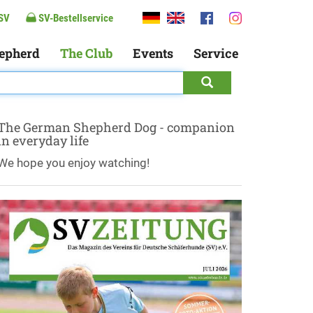
SV
SV-Bestellservice
epherd
The Club
Events
Service
The German Shepherd Dog - companion
in everyday life
We hope you enjoy watching!