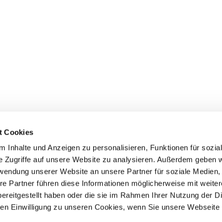
t Cookies
 Inhalte und Anzeigen zu personalisieren, Funktionen für sozia
e Zugriffe auf unsere Website zu analysieren. Außerdem geben w
rwendung unserer Website an unsere Partner für soziale Medien
Events
Service
re Partner führen diese Informationen möglicherweise mit weite
ereitgestellt haben oder die sie im Rahmen Ihrer Nutzung der D
Association's main events
Become a member
Supra-regional events VDH/FCI
Paymentsystem
n Einwilligung zu unseren Cookies, wenn Sie unsere Webseite 
Events calender
Forms, information b