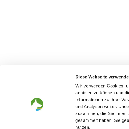
Diese Webseite verwende
Wir verwenden Cookies, um
anbieten zu können und di
Informationen zu Ihrer Ve
The German Shepherd
The Club
und Analysen weiter. Unse
zusammen, die Sie ihnen b
Everything about the breed
Structur
Breeding and upbringing
SV magazine
gesammelt haben. Sie gebe
Activ with dog
Local groups
nutzen.