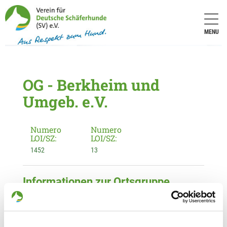
MENU
OG - Berkheim und
Umgeb. e.V.
Numero
Numero
LOI/SZ:
LOI/SZ:
1452
13
Informationen zur Ortsgruppe
Berkheim und Umgeb. e.V.
Kontakt:
Markus Fischer