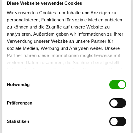
Diese Webseite verwendet Cookies
Öschlenshof 1
73095 Albershausen
Wir verwenden Cookies, um Inhalte und Anzeigen zu
personalisieren, Funktionen für soziale Medien anbieten
Übungsplatz:
zu können und die Zugriffe auf unsere Website zu
Eschbacher Weg 100
analysieren. Außerdem geben wir Informationen zu Ihrer
73734 Esslingen
Verwendung unserer Website an unsere Partner für
Handy:
soziale Medien, Werbung und Analysen weiter. Unsere
0151 44612008
Partner führen diese Informationen möglicherweise mit
weiteren Daten zusammen, die Sie ihnen bereitgestellt
E-Mail:
haben oder die sie im Rahmen Ihrer Nutzung der Dienste
svogberkheim@outlook.de
gesammelt haben. Sie geben Einwilligung zu unseren
Einwilligungsauswahl
Cookies, wenn Sie unsere Webseite weiterhin nutzen.
Notwendig
Angebot:
Welpenspielstunde, Junghundgruppe,
Erziehungskurse, Faehrte, Unterordnung,
Präferenzen
Schutzdienst, RallyObedience, RO ist aktuell
im Aufbau
Statistiken
Übungszeiten im Sommer: