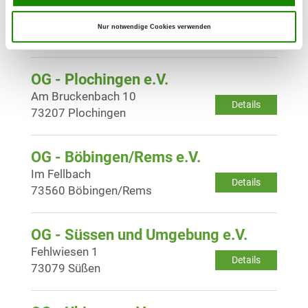
OG - Oberes Filstal, Sitz Deggingen
Im Osterbuch 18
Details
Nur notwendige Cookies verwenden
73326 Deggingen
OG - Plochingen e.V.
Am Bruckenbach 10
Details
73207 Plochingen
OG - Böbingen/Rems e.V.
Im Fellbach
Details
73560 Böbingen/Rems
OG - Süssen und Umgebung e.V.
Fehlwiesen 1
Details
73079 Süßen