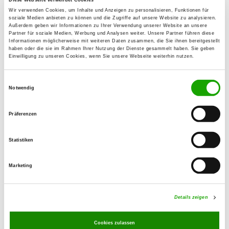
auf Nattenbuch
Wir verwenden Cookies, um Inhalte und Anzeigen zu personalisieren, Funktionen für
Details
soziale Medien anbieten zu können und die Zugriffe auf unsere Website zu analysieren.
89150 Feldstetten
Außerdem geben wir Informationen zu Ihrer Verwendung unserer Website an unsere
Partner für soziale Medien, Werbung und Analysen weiter. Unsere Partner führen diese
Informationen möglicherweise mit weiteren Daten zusammen, die Sie ihnen bereitgestellt
haben oder die sie im Rahmen Ihrer Nutzung der Dienste gesammelt haben. Sie geben
OG - Hohenneuffen e.V.
Einwilligung zu unseren Cookies, wenn Sie unsere Webseite weiterhin nutzen.
Eisenbahnstr. 25
Details
72636 Frickenhausen-Linsenhofen
Einwilligungsauswahl
Notwendig
OG - Kirchheim/Teck-Jesingen e.V.
Präferenzen
Naberner Str.
Details
73230 Kirchheim/Teck
Statistiken
Marketing
OG - Köngen u. Umgeb. e.V.
Denkendorfer Str. 119
Details
73257 Köngen
Details zeigen
Cookies zulassen