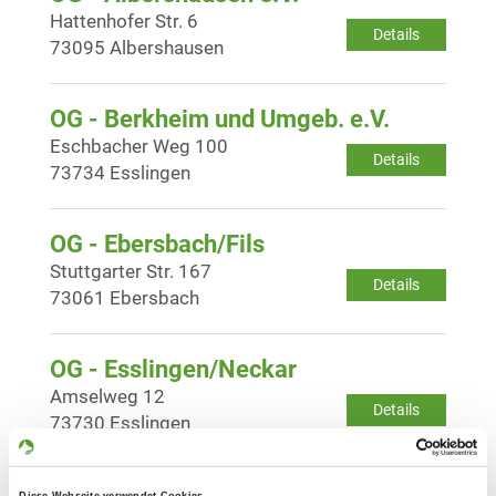
Hattenhofer Str. 6
Details
73095 Albershausen
OG - Berkheim und Umgeb. e.V.
Eschbacher Weg 100
Details
73734 Esslingen
OG - Ebersbach/Fils
Stuttgarter Str. 167
Details
73061 Ebersbach
OG - Esslingen/Neckar
Amselweg 12
Details
73730 Esslingen
OG - Feldstetten
Diese Webseite verwendet Cookies