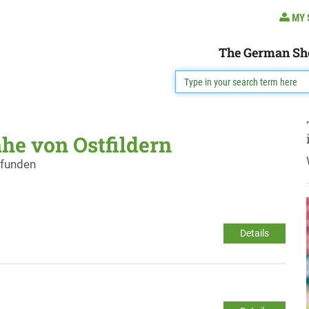
MY 
The German Sh
he von Ostfildern
efunden
Details