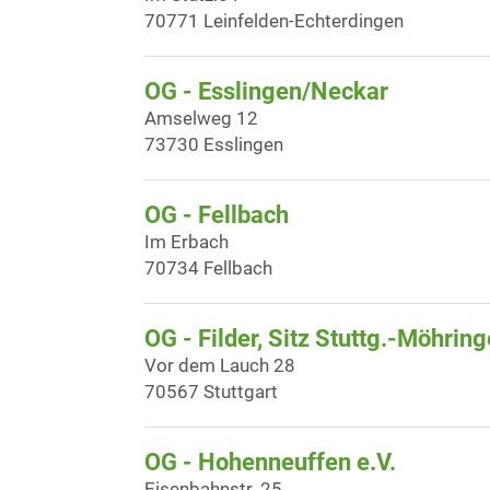
70771 Leinfelden-Echterdingen
OG - Esslingen/Neckar
Amselweg 12
73730 Esslingen
OG - Fellbach
Im Erbach
70734 Fellbach
OG - Filder, Sitz Stuttg.-Möhrin
Vor dem Lauch 28
70567 Stuttgart
OG - Hohenneuffen e.V.
Eisenbahnstr. 25