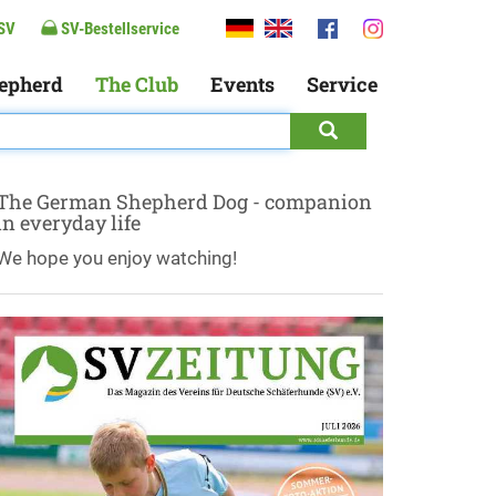
SV
SV-Bestellservice
epherd
The Club
Events
Service
The German Shepherd Dog - companion
in everyday life
We hope you enjoy watching!