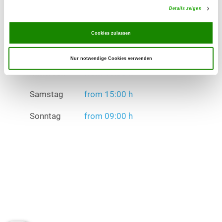
Details zeigen
Samstag
from 15:00 h
Cookies zulassen
Sonntag
from 09:00 h
Übungszeiten im Winter:
Nur notwendige Cookies verwenden
Mittwoch
from 16:30 h
Samstag
from 15:00 h
Sonntag
from 09:00 h