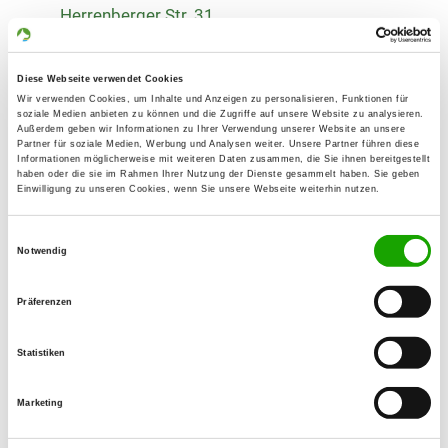
Herrenberger Str. 31
75365 Calw
Numero di telefono:
Diese Webseite verwendet Cookies
07051 20878
Wir verwenden Cookies, um Inhalte und Anzeigen zu personalisieren, Funktionen für
soziale Medien anbieten zu können und die Zugriffe auf unsere Website zu analysieren.
Außerdem geben wir Informationen zu Ihrer Verwendung unserer Website an unsere
E-Mail:
Partner für soziale Medien, Werbung und Analysen weiter. Unsere Partner führen diese
guenroland@t-online.de
Informationen möglicherweise mit weiteren Daten zusammen, die Sie ihnen bereitgestellt
haben oder die sie im Rahmen Ihrer Nutzung der Dienste gesammelt haben. Sie geben
Einwilligung zu unseren Cookies, wenn Sie unsere Webseite weiterhin nutzen.
Homepage:
www.og-sindelfingen.de
Einwilligungsauswahl
Notwendig
Angebot:
Faehrte, Unterordnung, Schutzdienst,
Präferenzen
Ringtraining
Statistiken
Übungszeiten im Sommer:
Mittwoch
from 16:30 h
Marketing
Freitag
from 18:00 h