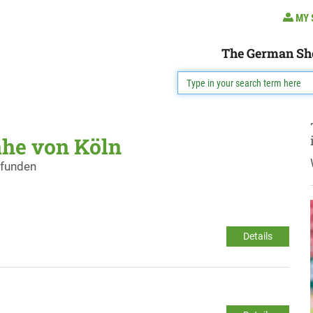
MY 
The German Sh
ähe von Köln
efunden
Details