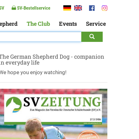
SV
SV-Bestellservice
epherd
The Club
Events
Service
The German Shepherd Dog - companion
in everyday life
We hope you enjoy watching!