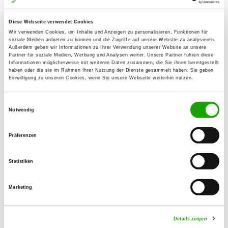
Rheinstr. 136
50389 Wesseling
Diese Webseite verwendet Cookies
Wir verwenden Cookies, um Inhalte und Anzeigen zu personalisieren, Funktionen für
Übungsplatz:
soziale Medien anbieten zu können und die Zugriffe auf unsere Website zu analysieren.
Außerdem geben wir Informationen zu Ihrer Verwendung unserer Website an unsere
Urfelder Str. 63
Partner für soziale Medien, Werbung und Analysen weiter. Unsere Partner führen diese
50389 Wesseling
Informationen möglicherweise mit weiteren Daten zusammen, die Sie ihnen bereitgestellt
haben oder die sie im Rahmen Ihrer Nutzung der Dienste gesammelt haben. Sie geben
Handy:
Einwilligung zu unseren Cookies, wenn Sie unsere Webseite weiterhin nutzen.
0172 2000401
Einwilligungsauswahl
Notwendig
E-Mail:
bonn1911buschdorf@gmail.com
Präferenzen
Homepage:
www.bonnbuschdorf.jimdo.com
Statistiken
Angebot:
Marketing
Faehrte, Unterordnung, Schutzdienst
Übungszeiten im Sommer:
Details zeigen