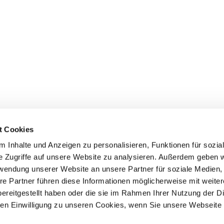
t Cookies
 Inhalte und Anzeigen zu personalisieren, Funktionen für sozia
e Zugriffe auf unsere Website zu analysieren. Außerdem geben w
rwendung unserer Website an unsere Partner für soziale Medien
Events
Service
re Partner führen diese Informationen möglicherweise mit weite
ereitgestellt haben oder die sie im Rahmen Ihrer Nutzung der D
Association's main events
Become a member
Supra-regional events VDH/FCI
Paymentsystem
n Einwilligung zu unseren Cookies, wenn Sie unsere Webseite 
Events calender
Forms, information b
directories