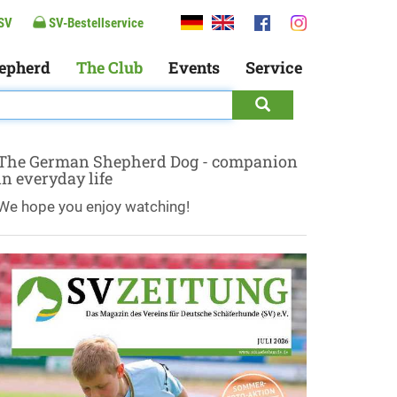
SV
SV-Bestellservice
epherd
The Club
Events
Service
The German Shepherd Dog - companion
in everyday life
We hope you enjoy watching!