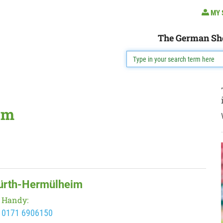
MY 
The German Sh
im
Hürth-Hermülheim
Handy:
0171 6906150