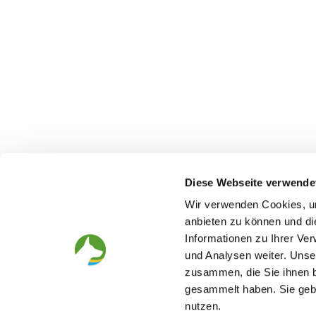
Diese Webseite verwende
Wir verwenden Cookies, um
anbieten zu können und di
Informationen zu Ihrer Ve
The German Shepherd
The Club
und Analysen weiter. Unse
zusammen, die Sie ihnen b
Everything about the breed
Structur
Breeding and upbringing
SV magazine
gesammelt haben. Sie gebe
Activ with dog
Local groups
nutzen.
Helper and saviour
Youth