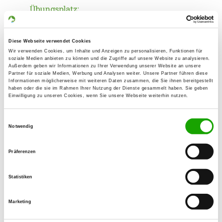
Übungsplatz:
Ernst-Reuter-Str. 135
50354 Hürth-Gleuel
Diese Webseite verwendet Cookies
Numero di telefono:
Wir verwenden Cookies, um Inhalte und Anzeigen zu personalisieren, Funktionen für
soziale Medien anbieten zu können und die Zugriffe auf unsere Website zu analysieren.
02237 975860
Außerdem geben wir Informationen zu Ihrer Verwendung unserer Website an unsere
Partner für soziale Medien, Werbung und Analysen weiter. Unsere Partner führen diese
E-Mail:
Informationen möglicherweise mit weiteren Daten zusammen, die Sie ihnen bereitgestellt
haben oder die sie im Rahmen Ihrer Nutzung der Dienste gesammelt haben. Sie geben
lfoeldvari@yahoo.de
Einwilligung zu unseren Cookies, wenn Sie unsere Webseite weiterhin nutzen.
Homepage:
Einwilligungsauswahl
www.sv-og-gleuel.de
Notwendig
Angebot:
Präferenzen
Welpenspielstunde, Junghundgruppe,
Erziehungskurse, Faehrte, Unterordnung,
Statistiken
Schutzdienst, Schautraining
Marketing
Übungszeiten im Sommer:
Dienstag
16:00 h - 21:00 h