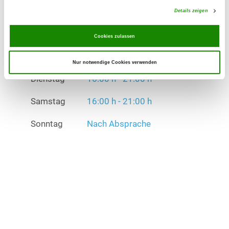
Details zeigen
Samstag
16:00 h - 21:00 h
Cookies zulassen
Sonntag
Nach Absprache
Nur notwendige Cookies verwenden
Übungszeiten im Winter:
Dienstag
16:00 h - 21:00 h
Samstag
16:00 h - 21:00 h
Sonntag
Nach Absprache