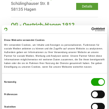
Schülinghauser Str. 8
Details
58135 Hagen
OG - Oestrich-Hagen 1912
Honselweg 2
Details
58642 Iserlohn
Diese Webseite verwendet Cookies
Wir verwenden Cookies, um Inhalte und Anzeigen zu personalisieren, Funktionen für
soziale Medien anbieten zu können und die Zugriffe auf unsere Website zu analysieren.
OG - Hemer
Außerdem geben wir Informationen zu Ihrer Verwendung unserer Website an unsere
Partner für soziale Medien, Werbung und Analysen weiter. Unsere Partner führen diese
Walesstr. 10
Informationen möglicherweise mit weiteren Daten zusammen, die Sie ihnen bereitgestellt
Details
58675 Hemer
haben oder die sie im Rahmen Ihrer Nutzung der Dienste gesammelt haben. Sie geben
Einwilligung zu unseren Cookies, wenn Sie unsere Webseite weiterhin nutzen.
OG - Hohenlimburg
Einwilligungsauswahl
Notwendig
Oppelner Straße
Details
58642 Iserlohn-Letmathe
Präferenzen
OG - Iserlohn
Statistiken