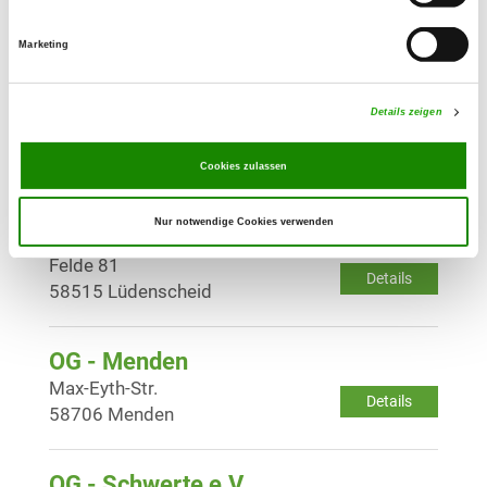
In der Läger 19
Details
58644 Iserlohn
Marketing
OG - Iserlohn-Letmathe
Details zeigen
Immermannstr. 8
Details
58636 Iserlohn
Cookies zulassen
Nur notwendige Cookies verwenden
OG - Lüdenscheid
Felde 81
Details
58515 Lüdenscheid
OG - Menden
Max-Eyth-Str.
Details
58706 Menden
OG - Schwerte e.V.