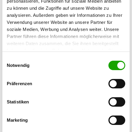
personalisieren, Funktionen für soziale Medien anbieten
59494 Soest
zu können und die Zugriffe auf unsere Website zu
Übungsplatz:
analysieren. Außerdem geben wir Informationen zu Ihrer
Zum Ostenfeld
Verwendung unserer Website an unsere Partner für
58739 Wickede/Ruhr
soziale Medien, Werbung und Analysen weiter. Unsere
Handy:
Partner führen diese Informationen möglicherweise mit
01634390229
weiteren Daten zusammen, die Sie ihnen bereitgestellt
haben oder die sie im Rahmen Ihrer Nutzung der Dienste
E-Mail:
gesammelt haben. Sie geben Einwilligung zu unseren
Einwilligungsauswahl
c.Bunsmann@gmail.com
Cookies, wenn Sie unsere Webseite weiterhin nutzen.
Notwendig
Homepage:
www.sv-ogwickede.de
Präferenzen
Angebot:
Statistiken
Schutzdienst, RallyObedience
Übungszeiten im Sommer:
Marketing
Dienstag
15:00 h - 20:00 h IGP