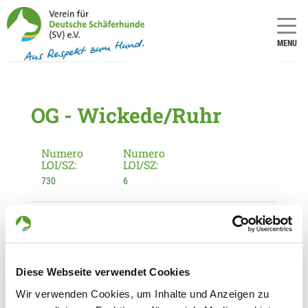
MENU
OG - Wickede/Ruhr
Numero
Numero
LOI/SZ:
LOI/SZ:
730
6
Informationen zur Ortsgruppe
Wickede/Ruhr
Kontakt:
Diese Webseite verwendet Cookies
Kordula Bunsmann
Wir verwenden Cookies, um Inhalte und Anzeigen zu
Oelmüllerweg 59