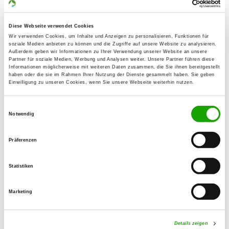
58802 Balve
Übungsplatz:
Diese Webseite verwendet Cookies
Oppelner Straße
Wir verwenden Cookies, um Inhalte und Anzeigen zu personalisieren, Funktionen für
soziale Medien anbieten zu können und die Zugriffe auf unsere Website zu analysieren.
58642 Iserlohn-Letmathe
Außerdem geben wir Informationen zu Ihrer Verwendung unserer Website an unsere
Partner für soziale Medien, Werbung und Analysen weiter. Unsere Partner führen diese
Numero di telefono:
Informationen möglicherweise mit weiteren Daten zusammen, die Sie ihnen bereitgestellt
02375 939225
haben oder die sie im Rahmen Ihrer Nutzung der Dienste gesammelt haben. Sie geben
Einwilligung zu unseren Cookies, wenn Sie unsere Webseite weiterhin nutzen.
Handy:
Einwilligungsauswahl
0173 5350214
Notwendig
E-Mail:
Präferenzen
rose-hemer@t-online.de
Angebot:
Statistiken
Welpenspielstunde, Junghundgruppe,
Erziehungskurse, Faehrte, Schutzdienst,
Marketing
Ringtraining, Wesensprüfung
Details zeigen
Übungszeiten im Sommer: