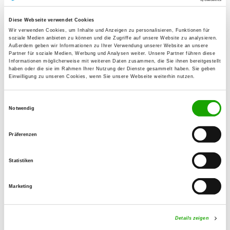
58091 Hagen
Übungsplatz:
Diese Webseite verwendet Cookies
Wir verwenden Cookies, um Inhalte und Anzeigen zu personalisieren, Funktionen für
Freiher von Stein Str.
soziale Medien anbieten zu können und die Zugriffe auf unsere Website zu analysieren.
58089 Hagen
Außerdem geben wir Informationen zu Ihrer Verwendung unserer Website an unsere
Partner für soziale Medien, Werbung und Analysen weiter. Unsere Partner führen diese
Handy:
Informationen möglicherweise mit weiteren Daten zusammen, die Sie ihnen bereitgestellt
haben oder die sie im Rahmen Ihrer Nutzung der Dienste gesammelt haben. Sie geben
0173 2553811
Einwilligung zu unseren Cookies, wenn Sie unsere Webseite weiterhin nutzen.
E-Mail:
Einwilligungsauswahl
mail@svog-hagen-vorhalle.de
Notwendig
Homepage:
Präferenzen
www.svog-hagen-vorhalle.de
Statistiken
Angebot:
Unterordnung, Schutzdienst, Obedience,
Marketing
Rettungshunde
Übungszeiten im Sommer:
Details zeigen
Montag
17:00 h - 21:00 h