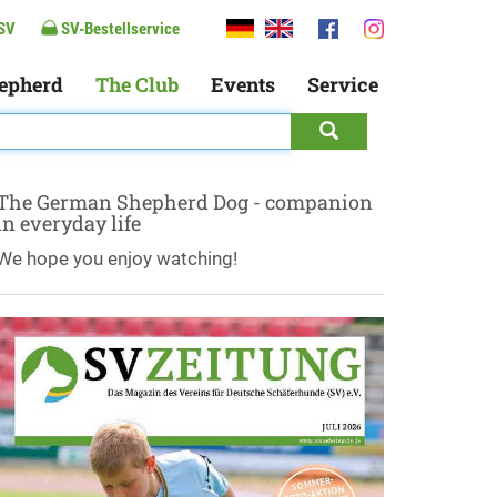
SV
SV-Bestellservice
epherd
The Club
Events
Service
The German Shepherd Dog - companion
in everyday life
We hope you enjoy watching!