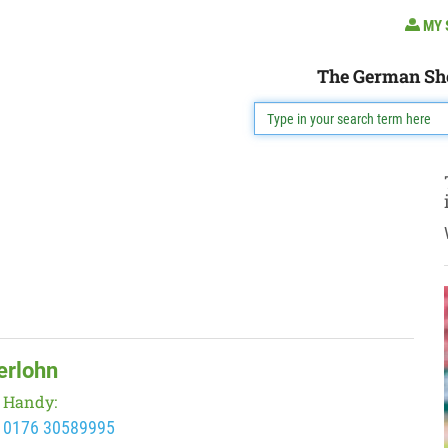
MY 
The German Sh
erlohn
Handy:
0176 30589995