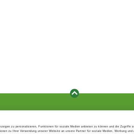
Events
Service
Association's main events
Become a member
zeigen zu personalisieren, Funktionen für soziale Medien anbieten zu können und die Zugriffe 
Supra-regional events VDH/FCI
Paymentsystem
ionen zu Ihrer Verwendung unserer Website an unsere Partner für soziale Medien, Werbung und 
Events calender
Forms, information b