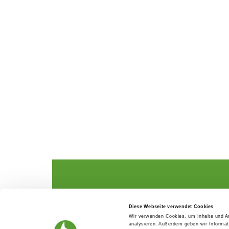
The German Shepherd
The Club
Diese Webseite verwendet Cookies
Everything about the breed
Structur
Wir verwenden Cookies, um Inhalte und An
Breeding and upbringing
SV magazine
analysieren. Außerdem geben wir Informat
Activ with dog
Local groups