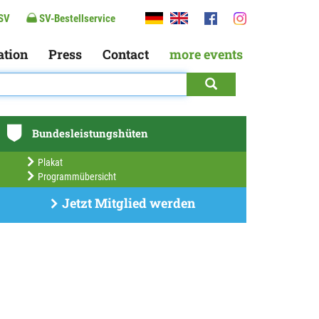
SV
SV-Bestellservice
ation
Press
Contact
more events
Bundesleistungshüten
Plakat
Programmübersicht
Jetzt Mitglied werden