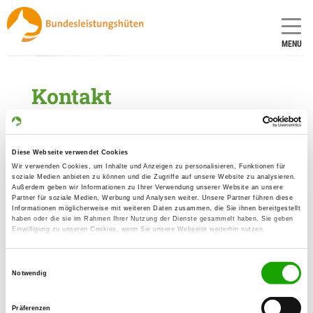
MENU
Kontakt
Durchführung/Organisation vor Ort
Diese Webseite verwendet Cookies
Veranstaltungsleitung /
Wir verwenden Cookies, um Inhalte und Anzeigen zu personalisieren, Funktionen für
Ansprechpartner Camping und
soziale Medien anbieten zu können und die Zugriffe auf unsere Website zu analysieren.
gewerbliche Aussteller
Außerdem geben wir Informationen zu Ihrer Verwendung unserer Website an unsere
Partner für soziale Medien, Werbung und Analysen weiter. Unsere Partner führen diese
Informationen möglicherweise mit weiteren Daten zusammen, die Sie ihnen bereitgestellt
haben oder die sie im Rahmen Ihrer Nutzung der Dienste gesammelt haben. Sie geben
Pressereferenten
Einwilligung zu unseren Cookies, wenn Sie unsere Webseite weiterhin nutzen.
Ansprechpartner für eingehende
Einwilligungsauswahl
Meldungen
Notwendig
Tierarzt
Präferenzen