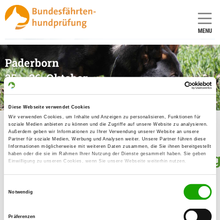
MENU
Paderborn
25. - 26. Oktober
2025
Diese Webseite verwendet Cookies
Wir verwenden Cookies, um Inhalte und Anzeigen zu personalisieren, Funktionen für
soziale Medien anbieten zu können und die Zugriffe auf unsere Website zu analysieren.
Außerdem geben wir Informationen zu Ihrer Verwendung unserer Website an unsere
Partner für soziale Medien, Werbung und Analysen weiter. Unsere Partner führen diese
Informationen möglicherweise mit weiteren Daten zusammen, die Sie ihnen bereitgestellt
Bundesfährtenhundprüfun
haben oder die sie im Rahmen Ihrer Nutzung der Dienste gesammelt haben. Sie geben
Einwilligung zu unseren Cookies, wenn Sie unsere Webseite weiterhin nutzen.
Nachrichten
Einwilligungsauswahl
Notwendig
show all messages
Präferenzen