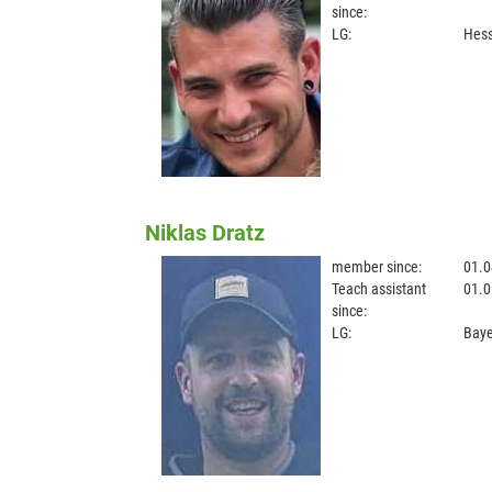
since:
LG:
Hes
Niklas Dratz
member since:
01.0
Teach assistant
01.0
since:
LG:
Baye