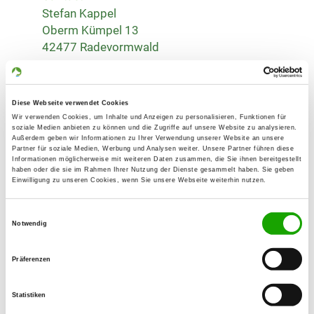
Stefan Kappel
Oberm Kümpel 13
42477 Radevormwald
Training ground:
Kreuzweg
58285 Gevelsberg
Diese Webseite verwendet Cookies
Wir verwenden Cookies, um Inhalte und Anzeigen zu personalisieren, Funktionen für
Fax:
soziale Medien anbieten zu können und die Zugriffe auf unsere Website zu analysieren.
Außerdem geben wir Informationen zu Ihrer Verwendung unserer Website an unsere
02195 9399298
Partner für soziale Medien, Werbung und Analysen weiter. Unsere Partner führen diese
Informationen möglicherweise mit weiteren Daten zusammen, die Sie ihnen bereitgestellt
haben oder die sie im Rahmen Ihrer Nutzung der Dienste gesammelt haben. Sie geben
Handy:
Einwilligung zu unseren Cookies, wenn Sie unsere Webseite weiterhin nutzen.
01523 3788954
Einwilligungsauswahl
E-Mail:
Notwendig
mail@schaeferhundeverein-gevelsberg.de
Präferenzen
Homepage:
www.schaeferhundeverein-gevelsberg.de
Statistiken