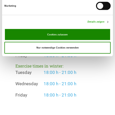
Offer:
Erziehungskurse, Schutzdienst, Agility,
Marketing
Obedience
Details zeigen
Exercise times in summer:
Tuesday
18:00 h - 21:00 h
Cookies zulassen
Wednesday
18:00 h - 21:00 h
Nur notwendige Cookies verwenden
Friday
18:00 h - 21:00 h
Exercise times in winter:
Tuesday
18:00 h - 21:00 h
Wednesday
18:00 h - 21:00 h
Friday
18:00 h - 21:00 h