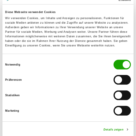
Contact:
Diese Webseite verwendet Cookies
Siegfried Schmidt
Wir verwenden Cookies, um Inhalte und Anzeigen zu personalisieren, Funktionen für
Sudberger Str. 4
soziale Medien anbieten zu können und die Zugriffe auf unsere Website zu analysieren.
Außerdem geben wir Informationen zu Ihrer Verwendung unserer Website an unsere
42349 Wuppertal
Partner für soziale Medien, Werbung und Analysen weiter. Unsere Partner führen diese
Informationen möglicherweise mit weiteren Daten zusammen, die Sie ihnen bereitgestellt
Training ground:
haben oder die sie im Rahmen Ihrer Nutzung der Dienste gesammelt haben. Sie geben
Einwilligung zu unseren Cookies, wenn Sie unsere Webseite weiterhin nutzen.
Paradies 3
42349 Wuppertal
Einwilligungsauswahl
Phone:
Notwendig
0202 470248
Präferenzen
E-Mail:
siegfriedschmidt-wuppertal@t-online.de
Statistiken
Offer:
Marketing
Faehrte, Unterordnung, Schutzdienst
Exercise times in summer:
Details zeigen