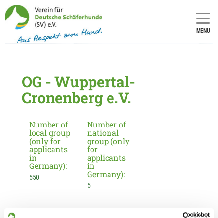
MENU
OG - Wuppertal-
Cronenberg e.V.
Number of
Number of
local group
national
(only for
group (only
applicants
for
in
applicants
Germany):
in
Germany):
550
5
Information about the local group