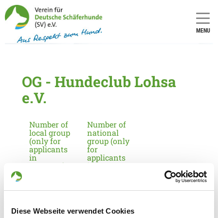
MENU
OG - Hundeclub Lohsa
e.V.
Number of
Number of
local group
national
(only for
group (only
applicants
for
in
applicants
Germany):
in
Germany):
2254
18
Diese Webseite verwendet Cookies
Information about the local group