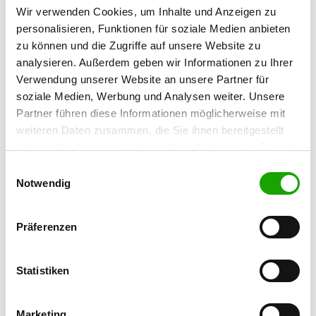
Wir verwenden Cookies, um Inhalte und Anzeigen zu
Contact:
personalisieren, Funktionen für soziale Medien anbieten
Udo Witschas
zu können und die Zugriffe auf unsere Website zu
Am Dorfanger 43
analysieren. Außerdem geben wir Informationen zu Ihrer
02999 Lohsa OT Litschen
Verwendung unserer Website an unsere Partner für
Training ground:
soziale Medien, Werbung und Analysen weiter. Unsere
Zum Neuhof 46 a
Partner führen diese Informationen möglicherweise mit
02999 Lohsa-Litschen
weiteren Daten zusammen, die Sie ihnen bereitgestellt
haben oder die sie im Rahmen Ihrer Nutzung der Dienste
Handy:
gesammelt haben. Sie geben Einwilligung zu unseren
Einwilligungsauswahl
0160 8021804
Cookies, wenn Sie unsere Webseite weiterhin nutzen.
Notwendig
E-Mail:
udo.witschas@web.de
Präferenzen
Offer:
Welpenspielstunde, Junghundgruppe,
Statistiken
Erziehungskurse, Faehrte, Unterordnung,
Schutzdienst, Agility, Ringtraining
Marketing