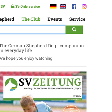
 SV
SV-Orderservice
epherd
The Club
Events
Service
The German Shepherd Dog - companion
in everyday life
We hope you enjoy watching!