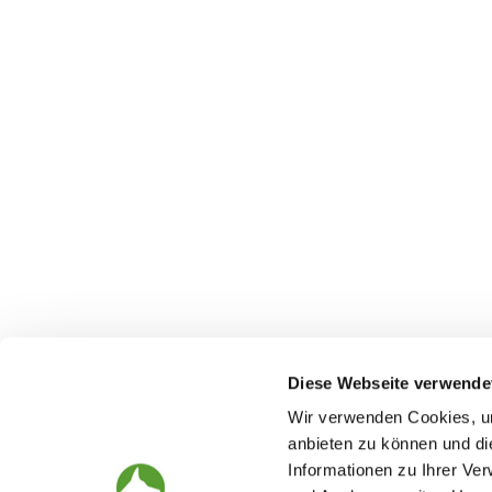
Diese Webseite verwende
Wir verwenden Cookies, um
anbieten zu können und di
Informationen zu Ihrer Ve
The German Shepherd
The Club