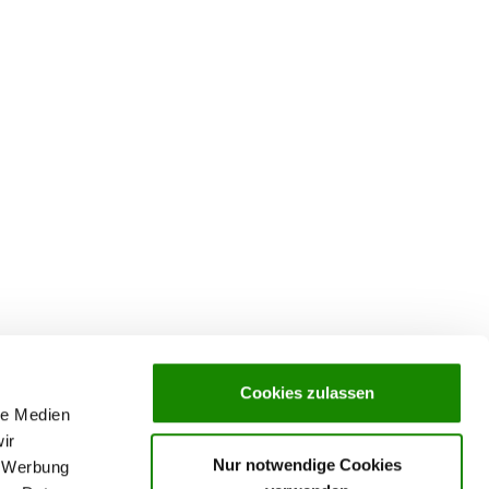
Cookies zulassen
le Medien
ir
Nur notwendige Cookies
, Werbung