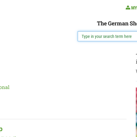
MY
The German Sh
onal
p