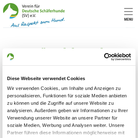
MENU
OG - Gütersloh-Nord
Number of
Number of
local group
national
(only for
group (only
Diese Webseite verwendet Cookies
applicants
for
Wir verwenden Cookies, um Inhalte und Anzeigen zu
in
applicants
Germany):
in
personalisieren, Funktionen für soziale Medien anbieten
Germany):
765
zu können und die Zugriffe auf unsere Website zu
7
analysieren. Außerdem geben wir Informationen zu Ihrer
Verwendung unserer Website an unsere Partner für
soziale Medien, Werbung und Analysen weiter. Unsere
Information about the local group
Partner führen diese Informationen möglicherweise mit
Contact: