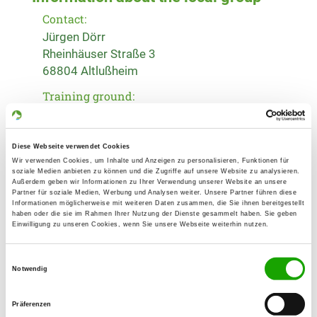
Contact:
Jürgen Dörr
Rheinhäuser Straße 3
68804 Altlußheim
Training ground:
Walldorfer Weg
68766 Hockenheim
Diese Webseite verwendet Cookies
Phone:
Wir verwenden Cookies, um Inhalte und Anzeigen zu personalisieren, Funktionen für
0620531923
soziale Medien anbieten zu können und die Zugriffe auf unsere Website zu analysieren.
Außerdem geben wir Informationen zu Ihrer Verwendung unserer Website an unsere
Partner für soziale Medien, Werbung und Analysen weiter. Unsere Partner führen diese
Handy:
Informationen möglicherweise mit weiteren Daten zusammen, die Sie ihnen bereitgestellt
haben oder die sie im Rahmen Ihrer Nutzung der Dienste gesammelt haben. Sie geben
01703112804
Einwilligung zu unseren Cookies, wenn Sie unsere Webseite weiterhin nutzen.
E-Mail:
Einwilligungsauswahl
regina.doerr@web.de
Notwendig
Homepage:
Präferenzen
www.schaeferhunde-hockenheim.de