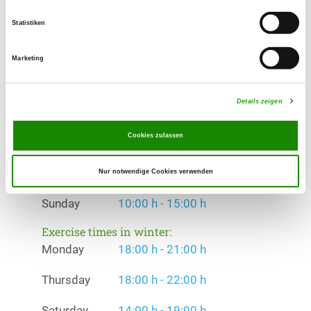
Offer:
Statistiken
Welpenspielstunde, Erziehungskurse,
Faehrte, Schutzdienst, Rettungshunde
Marketing
Exercise times in summer:
Details zeigen
Monday
18:00 h - 21:00 h
Cookies zulassen
Thursday
18:00 h - 22:00 h
Saturday
14:00 h - 19:00 h
Nur notwendige Cookies verwenden
Sunday
10:00 h - 15:00 h
Exercise times in winter:
Monday
18:00 h - 21:00 h
Thursday
18:00 h - 22:00 h
Saturday
14:00 h - 19:00 h