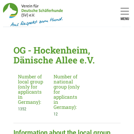
MENU
OG - Hockenheim,
Dänische Allee e.V.
Number of
Number of
local group
national
(only for
group (only
applicants
for
in
applicants
Germany):
in
Germany):
1352
12
Information about the local group