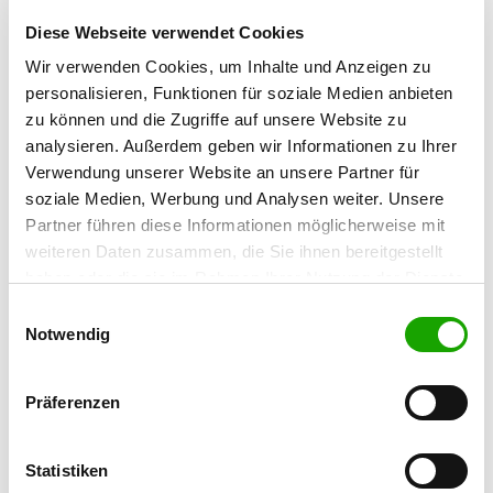
Contact:
Diese Webseite verwendet Cookies
Marion Knoll
Wir verwenden Cookies, um Inhalte und Anzeigen zu
Gartenstr. 41
personalisieren, Funktionen für soziale Medien anbieten
67466 Lambrecht
zu können und die Zugriffe auf unsere Website zu
analysieren. Außerdem geben wir Informationen zu Ihrer
Training ground:
Verwendung unserer Website an unsere Partner für
Nachtweide 11
soziale Medien, Werbung und Analysen weiter. Unsere
67433 Neustadt
Partner führen diese Informationen möglicherweise mit
Handy:
weiteren Daten zusammen, die Sie ihnen bereitgestellt
0176 20256787
haben oder die sie im Rahmen Ihrer Nutzung der Dienste
gesammelt haben. Sie geben Einwilligung zu unseren
E-Mail:
Einwilligungsauswahl
Cookies, wenn Sie unsere Webseite weiterhin nutzen.
Notwendig
schaeferhundevereinOGNeustadt@gmx.net
Offer:
Präferenzen
Welpenspielstunde, Junghundgruppe,
Erziehungskurse, Faehrte, Schutzdienst,
Ringtraining
Statistiken