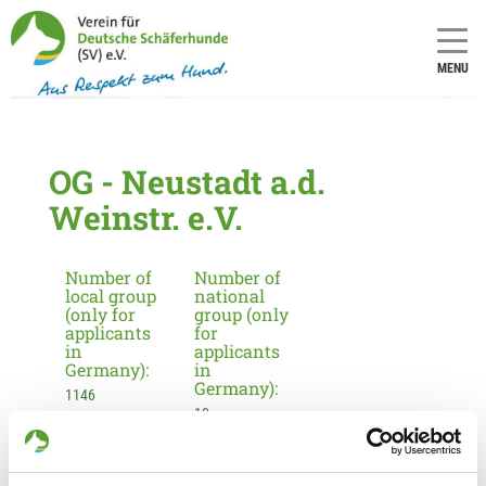
MENU
OG - Neustadt a.d.
Weinstr. e.V.
Number of
Number of
local group
national
(only for
group (only
applicants
for
in
applicants
Germany):
in
Germany):
1146
10
Information about the local group