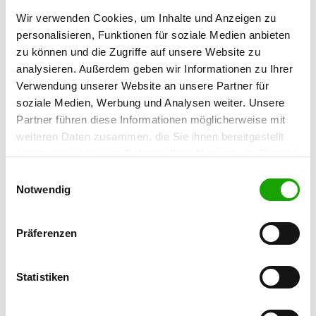
Thomas Leyener
Wir verwenden Cookies, um Inhalte und Anzeigen zu
Brucknerweg 15
personalisieren, Funktionen für soziale Medien anbieten
57250 Netphen
zu können und die Zugriffe auf unsere Website zu
analysieren. Außerdem geben wir Informationen zu Ihrer
Training ground:
Verwendung unserer Website an unsere Partner für
Hinterm Liesch
soziale Medien, Werbung und Analysen weiter. Unsere
57250 Netphen
Partner führen diese Informationen möglicherweise mit
Phone:
weiteren Daten zusammen, die Sie ihnen bereitgestellt
0271 780065
haben oder die sie im Rahmen Ihrer Nutzung der Dienste
gesammelt haben. Sie geben Einwilligung zu unseren
Handy:
Einwilligungsauswahl
Cookies, wenn Sie unsere Webseite weiterhin nutzen.
Notwendig
0175 9253838
E-Mail:
Präferenzen
d.t.leyener@web.de
Statistiken
Exercise times in summer:
Wednesday
17:00 h - 21:00 h