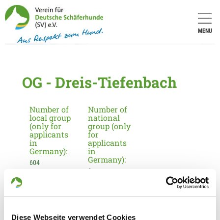
MENU
OG - Dreis-Tiefenbach
Number of
Number of
local group
national
(only for
group (only
applicants
for
in
applicants
Germany):
in
Germany):
604
6
Information about the local group
Contact:
Diese Webseite verwendet Cookies