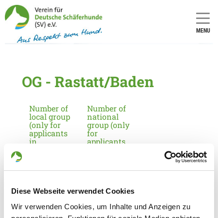
MENU
OG - Rastatt/Baden
Number of
Number of
local group
national
(only for
group (only
applicants
for
in
applicants
Germany):
in
Germany):
1403
12
Diese Webseite verwendet Cookies
Information about the local group
Wir verwenden Cookies, um Inhalte und Anzeigen zu
Contact: