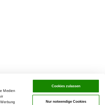
Cookies zulassen
le Medien
ir
Nur notwendige Cookies
, Werbung