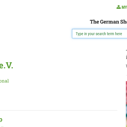
MY
The German Sh
e.V.
onal
p