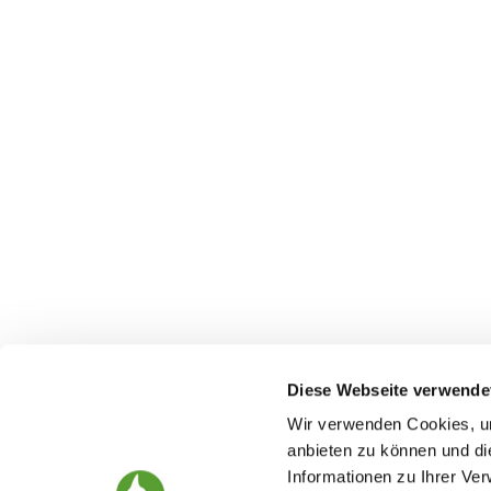
Diese Webseite verwende
Wir verwenden Cookies, um
anbieten zu können und di
Informationen zu Ihrer Ve
The German Shepherd
The Club