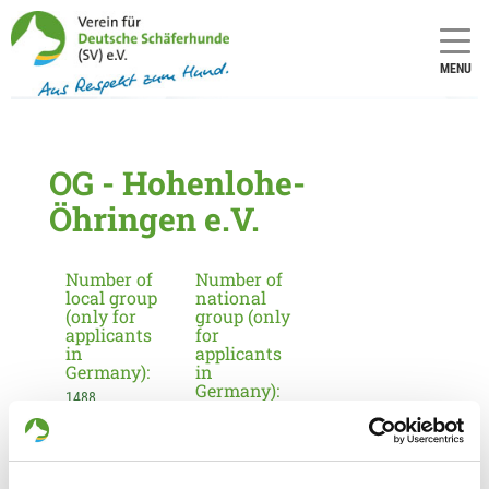
MENU
OG - Hohenlohe-
Öhringen e.V.
Number of
Number of
local group
national
(only for
group (only
applicants
for
in
applicants
Germany):
in
Germany):
1488
13
Information about the local group