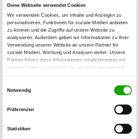
Diese Webseite verwendet Cookies
Contact:
Wir verwenden Cookies, um Inhalte und Anzeigen zu
Werner Eckstein
personalisieren, Funktionen für soziale Medien anbieten
Moosbachstr. 5
zu können und die Zugriffe auf unsere Website zu
74626 Bretzfeld
analysieren. Außerdem geben wir Informationen zu Ihrer
Training ground:
Verwendung unserer Website an unsere Partner für
Nussbaumweg (Verlängerung)
soziale Medien, Werbung und Analysen weiter. Unsere
74613 Öhringen
Partner führen diese Informationen möglicherweise mit
Phone:
weiteren Daten zusammen, die Sie ihnen bereitgestellt
07946 6499
haben oder die sie im Rahmen Ihrer Nutzung der Dienste
gesammelt haben. Sie geben Einwilligung zu unseren
Einwilligungsauswahl
Fax:
Cookies, wenn Sie unsere Webseite weiterhin nutzen.
Notwendig
07946 2999
E-Mail:
Präferenzen
innenausbau@t-online.de
Offer:
Statistiken
Faehrte, Unterordnung, Schutzdienst, Agility