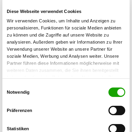
Contact:
Diese Webseite verwendet Cookies
Joachim Hönig
Wir verwenden Cookies, um Inhalte und Anzeigen zu
Brendstr. 1
personalisieren, Funktionen für soziale Medien anbieten
75233 Tiefenbronn
zu können und die Zugriffe auf unsere Website zu
Training ground:
analysieren. Außerdem geben wir Informationen zu Ihrer
Wurmbergerstr. 62
Verwendung unserer Website an unsere Partner für
75223 Niefern-Öschelbronn
soziale Medien, Werbung und Analysen weiter. Unsere
Phone:
Partner führen diese Informationen möglicherweise mit
weiteren Daten zusammen, die Sie ihnen bereitgestellt
07233 949605
haben oder die sie im Rahmen Ihrer Nutzung der Dienste
Handy:
gesammelt haben. Sie geben Einwilligung zu unseren
Einwilligungsauswahl
0176 63411482
Cookies, wenn Sie unsere Webseite weiterhin nutzen.
Notwendig
E-Mail:
jo.hoenig@freenet.de
Präferenzen
Offer:
Statistiken
Erziehungskurse, Faehrte, Schutzdienst