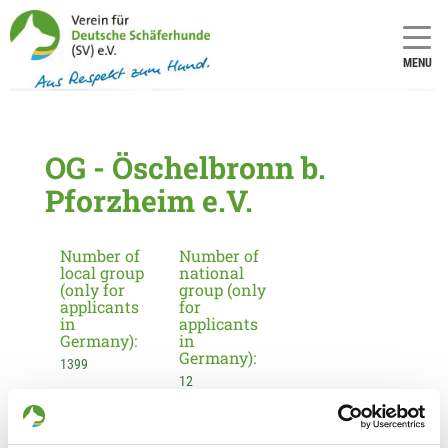
MENU
OG - Öschelbronn b.
Pforzheim e.V.
Number of
Number of
local group
national
(only for
group (only
applicants
for
in
applicants
Germany):
in
Germany):
1399
12
Information about the local group