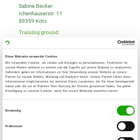
Sabine Becker
Ichenhauserstr. 11
89359 Kötz
Training ground:
Carl-von Ossietzky-Str. 3
89340 Leipheim
Handy:
Diese Webseite verwendet Cookies
Wir verwenden Cookies, um Inhalte und Anzeigen zu personalisieren, Funktionen für
0152 22957184
soziale Medien anbieten zu können und die Zugriffe auf unsere Website zu analysieren.
Außerdem geben wir Informationen zu Ihrer Verwendung unserer Website an unsere
E-Mail:
Partner für soziale Medien, Werbung und Analysen weiter. Unsere Partner führen diese
Informationen möglicherweise mit weiteren Daten zusammen, die Sie ihnen bereitgestellt
hscbecker40@gmx.net
haben oder die sie im Rahmen Ihrer Nutzung der Dienste gesammelt haben. Sie geben
Einwilligung zu unseren Cookies, wenn Sie unsere Webseite weiterhin nutzen.
Homepage:
www.sv-og-leipheim.de
Einwilligungsauswahl
Notwendig
Offer:
Welpenspielstunde, Erziehungskurse,
Präferenzen
Faehrte, Rettungshunde,