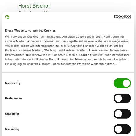
Horst Bischof
Spitalweg 46
89264 Weißenhorn
Training ground:
Diese Webseite verwendet Cookies
Wir verwenden Cookies, um Inhalte und Anzeigen zu personalisieren, Funktionen für
Lehrertalweg 240
soziale Medien anbieten zu können und die Zugriffe auf unsere Website zu analysieren.
89081 Ulm-Söflingen
Außerdem geben wir Informationen zu Ihrer Verwendung unserer Website an unsere
Partner für soziale Medien, Werbung und Analysen weiter. Unsere Partner führen diese
Handy:
Informationen möglicherweise mit weiteren Daten zusammen, die Sie ihnen bereitgestellt
haben oder die sie im Rahmen Ihrer Nutzung der Dienste gesammelt haben. Sie geben
0160 7817041
Einwilligung zu unseren Cookies, wenn Sie unsere Webseite weiterhin nutzen.
E-Mail:
Einwilligungsauswahl
og-ulm-soeflingen@t-online.de
Notwendig
Homepage:
Präferenzen
www.og-ulm-soeflingen.jimdo.com/
Statistiken
Offer:
Faehrte, Unterordnung, Schutzdienst
Marketing