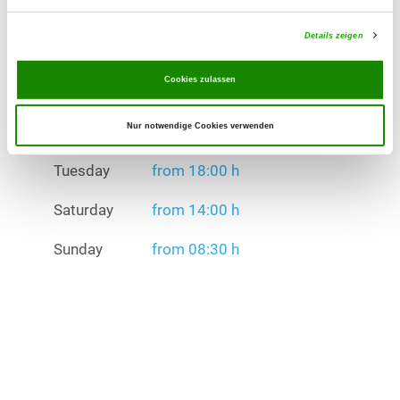
Exercise times in summer:
Tuesday
from 18:00 h
Details zeigen
Saturday
from 14:00 h
Cookies zulassen
Sunday
from 08:30 h
Nur notwendige Cookies verwenden
Exercise times in winter:
Tuesday
from 18:00 h
Saturday
from 14:00 h
Sunday
from 08:30 h