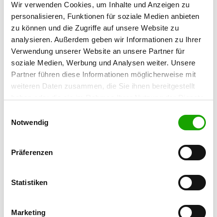
Wir verwenden Cookies, um Inhalte und Anzeigen zu
Reinhold Surges
personalisieren, Funktionen für soziale Medien anbieten
Hauptstr. 32
zu können und die Zugriffe auf unsere Website zu
53506 Kesseling
analysieren. Außerdem geben wir Informationen zu Ihrer
Training ground:
Verwendung unserer Website an unsere Partner für
Hauptstr.
soziale Medien, Werbung und Analysen weiter. Unsere
53506 Kesseling
Partner führen diese Informationen möglicherweise mit
weiteren Daten zusammen, die Sie ihnen bereitgestellt
Phone:
haben oder die sie im Rahmen Ihrer Nutzung der Dienste
02647 3333
gesammelt haben. Sie geben Einwilligung zu unseren
Einwilligungsauswahl
Fax:
Cookies, wenn Sie unsere Webseite weiterhin nutzen.
Notwendig
02647 802873
Präferenzen
E-Mail:
schnelzauer@freenet.de
Statistiken
Offer:
Faehrte, Unterordnung, Schutzdienst
Marketing