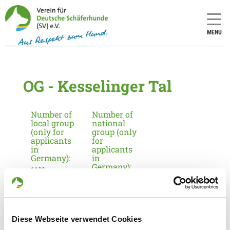
MENU
OG - Kesselinger Tal
Number of
Number of
local group
national
(only for
group (only
applicants
for
in
applicants
Germany):
in
Germany):
1122
10
Information about the local group
Diese Webseite verwendet Cookies
Contact: